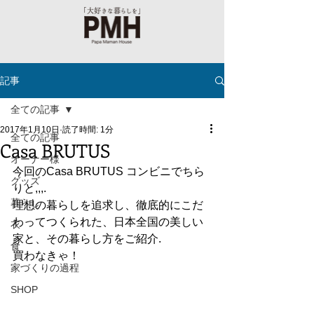
記事
全ての記事
2017年1月10日
読了時間: 1分
全ての記事
Casa BRUTUS
オーナー様
今回のCasa BRUTUS コンビニでちら
グッズ
りと,,,.
暮らし
理想の暮らしを追求し、徹底的にこだ
わってつくられた、日本全国の美しい
衣
家と、その暮らし方をご紹介.
食
買わなきゃ！
家づくりの過程
SHOP