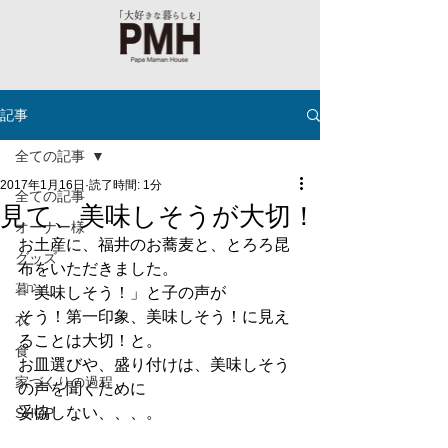
記事
全ての記事
2017年1月16日
読了時間: 1分
全ての記事
見て、美味しそうが大切！
オーナー様
お土産に、福井のお蕎麦と、とろろ昆
グッズ
布をいただきました。
暮らし
「美味しそう！」と子の声が
そう！第一印象、美味しそう！に見え
衣
ることは大切！と。
食
お皿選びや、盛り付けは、美味しそう
家づくりの過程
の声を聞くために
妥協しない、、、。
SHOP