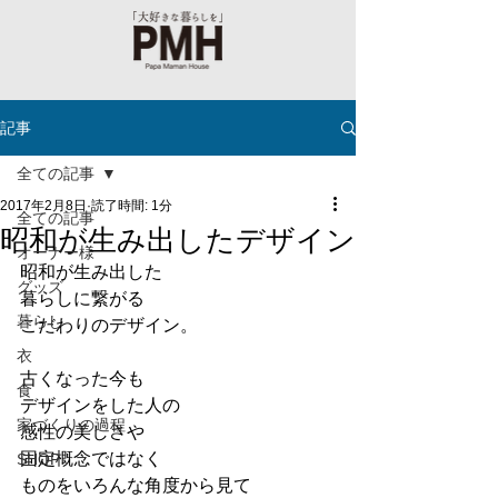
記事
全ての記事
2017年2月8日
読了時間: 1分
全ての記事
昭和が生み出したデザイン
オーナー様
昭和が生み出した
グッズ
暮らしに繋がる
暮らし
こだわりのデザイン。
衣
古くなった今も
食
デザインをした人の
家づくりの過程
感性の美しさや
固定概念ではなく
SHOP
ものをいろんな角度から見て