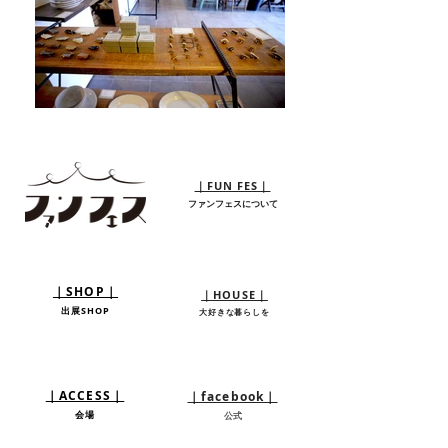
｜FUN FES｜
ファンフェスについて
NEW!!
｜SHOP｜
｜HOUSE｜
出展SHOP
大好きな暮らしを
｜ACCESS｜
｜facebook｜
会場
​公式