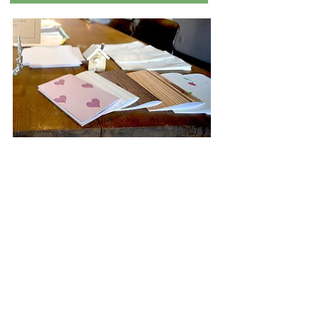
ファンフェス会場内、
「PMH Papa Maman House」
ブース
で壁紙の廃材を使ったノート作りが無料で体験
できる！
​詳しくは、当日配布のパンフレットをご確認くださ
い！
SPONSORSHIOP
​主催